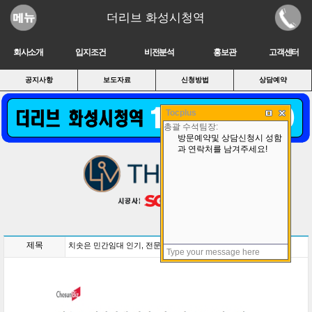
더리브 화성시청역
회사소개
입지조건
비전분석
홍보관
고객센터
공지사항
보도자료
신청방법
상담예약
Tocplus
제목
치솟은 민간임대 인기, 전문가들은 “신중해야”