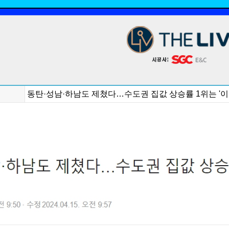
동탄·성남·하남도 제쳤다…수도권 집값 상승률 1위는 '이