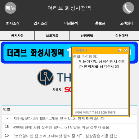
더리브 화성시청역
회사소개
입지조건
비전분석
홍보관
고객센터
공지사항
보도자료
신청방법
상담예약
Tocplus
번호
제목
17
지하철보다 3배 빨라'…개통 앞둔 GTX, 먼저 타봤습니다
16
4900만원에 32평 집주인 됐다…GTX 앞둔 이곳 갭투자 봇물
15
“토요일이면 집 보려고 대여섯 팀씩 줄 서”…심상찮은 서울 집값