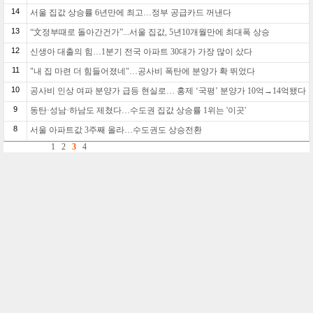
14
서울 집값 상승률 6년만에 최고…정부 공급카드 꺼낸다
13
“文정부때로 돌아간건가”...서울 집값, 5년10개월만에 최대폭 상승
12
신생아 대출의 힘…1분기 전국 아파트 30대가 가장 많이 샀다
11
"내 집 마련 더 힘들어졌네"…공사비 폭탄에 분양가 확 뛰었다
10
공사비 인상 여파 분양가 급등 현실로… 홍제 ‘국평’ 분양가 10억→14억됐다
9
동탄·성남·하남도 제쳤다…수도권 집값 상승률 1위는 '이곳'
8
서울 아파트값 3주째 올라…수도권도 상승전환
1
2
3
4